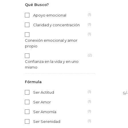
Qué Busco?
(1)
Apoyo emocional
(1)
Claridad y concentración
(1)
Conexión emocional y amor
propio
(2)
Confianza en la vida y en uno
mismo
(2)
Fórmula
Contención en momentos difíciles
(1)
(1)
Equilibrio emocional
Ser Actitud
S/
(2)
(1)
Estado de ánimo positivo
Ser Amor
(2)
(1)
Fortaleza interior
Ser Amornía
(1)
(1)
Inspiración y creatividad
Ser Serenidad