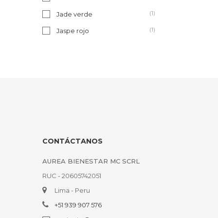
(1)
Jade verde
(1)
Jaspe rojo
CONTÁCTANOS
AUREA BIENESTAR MC SCRL
RUC - 20605742051
Lima - Peru
+51 939 907 576