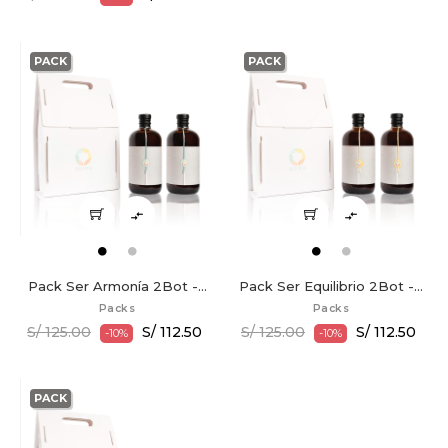
PACK
PACK


Pack Ser Armonía 2Bot -...
Pack Ser Equilibrio 2Bot -...
Packs
Packs
S/ 125.00
S/ 112.50
S/ 125.00
S/ 112.50
-10%
-10%
PACK