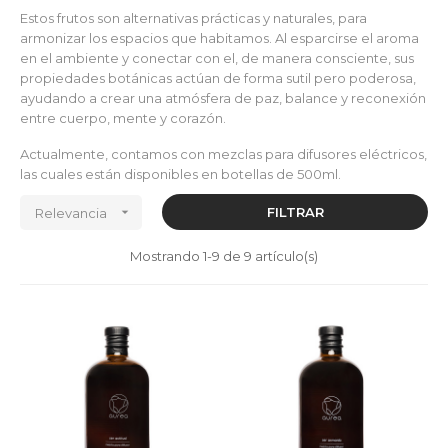
Estos frutos son alternativas prácticas y naturales, para
armonizar los espacios que habitamos. Al esparcirse el aroma
en el ambiente y conectar con el, de manera consciente, sus
propiedades botánicas actúan de forma sutil pero poderosa,
ayudando a crear una atmósfera de paz, balance y reconexión
entre cuerpo, mente y corazón.
Actualmente, contamos con mezclas para difusores eléctricos,
las cuales están disponibles en botellas de 500ml.

FILTRAR
Relevancia
Mostrando 1-9 de 9 artículo(s)