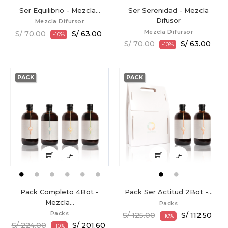
Ser Equilibrio - Mezcla...
Ser Serenidad - Mezcla
Difusor
Mezcla Difursor
Mezcla Difursor
S/ 70.00
S/ 63.00
-10%
S/ 70.00
S/ 63.00
-10%
PACK
PACK


Pack Completo 4Bot -
Pack Ser Actitud 2Bot -...
Mezcla...
Packs
Packs
S/ 125.00
S/ 112.50
-10%
S/ 224.00
S/ 201.60
-10%